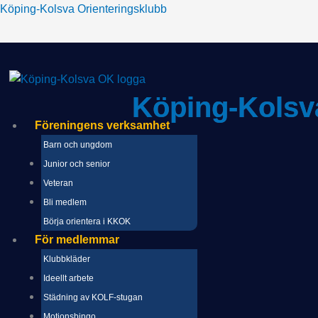
eny
Hoppa
Köping-Kolsva Orienteringsklubb
till
innehåll
Köping-Kolsv
Föreningens verksamhet
Barn och ungdom
Junior och senior
Veteran
Bli medlem
Börja orientera i KKOK
För medlemmar
Klubbkläder
Ideellt arbete
Städning av KOLF-stugan
Motionsbingo