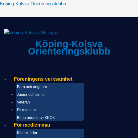
eny
Hoppa
Köping-Kolsva Orienteringsklubb
till
innehåll
Köping-Kolsva
Orienteringsklubb
Föreningens verksamhet
Barn och ungdom
Junior och senior
Veteran
Bli medlem
Börja orientera i KKOK
För medlemmar
Klubbkläder