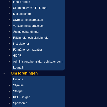
Ideellt arbete
Städning av KOLF-stugan
Motionsbingo
Styrelsemötesprotokoll
Verksamhetsberättelser
Årsmöteshandlingar
Rättigheter och skyldigheter
Instruktioner
Förmåner och rabatter
GDPR
Administrera hemsidan och kalendern
Logga in
Om föreningen
Historia
Styrelse
Stadgar
KOLF-stugan
Sponsorer