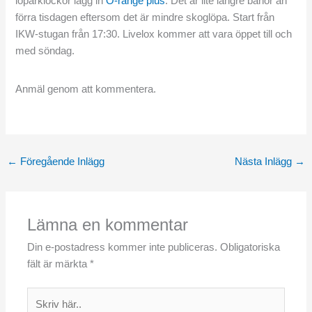
löparklockor lägg in
O-range plus
. Det är lite längre banor än
förra tisdagen eftersom det är mindre skoglöpa. Start från
IKW-stugan från 17:30. Livelox kommer att vara öppet till och
med söndag.
Anmäl genom att kommentera.
←
Föregående Inlägg
Nästa Inlägg
→
Lämna en kommentar
Din e-postadress kommer inte publiceras.
Obligatoriska
fält är märkta
*
Skriv
här..