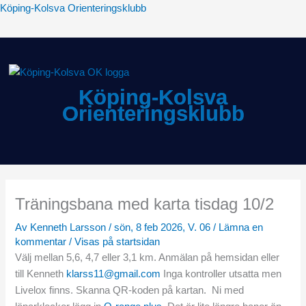
Hoppa
Köping-Kolsva Orienteringsklubb
till
innehåll
Köping-Kolsva
Orienteringsklubb
Meny
Träningsbana med karta tisdag 10/2
Av
Kenneth Larsson
/
sön, 8 feb 2026, V. 06
/
Lämna en
kommentar
/
Visas på startsidan
Välj mellan 5,6, 4,7 eller 3,1 km. Anmälan på hemsidan eller
till Kenneth
klarss11@gmail.com
Inga kontroller utsatta men
Livelox finns. Skanna QR-koden på kartan. Ni med