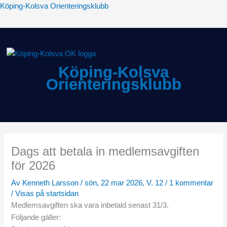
Hoppa
Köping-Kolsva Orienteringsklubb
till
innehåll
Köping-Kolsva
Orienteringsklubb
Meny
Dags att betala in medlemsavgiften
för 2026
Av
Kenneth Larsson
/
sön, 22 mar 2026, V. 12
/
1 kommentar
/
Visas på startsidan
Medlemsavgiften ska vara inbetald senast 31/3.
Följande gäller: