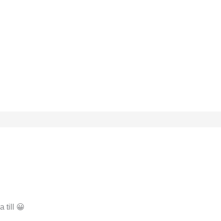
 till 😀