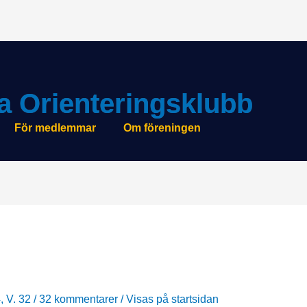
a Orienteringsklubb
För medlemmar
Om föreningen
, V. 32
/
32 kommentarer
/
Visas på startsidan